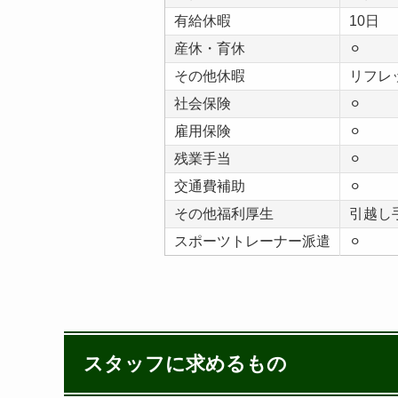
有給休暇
10日
産休・育休
⚪︎
その他休暇
リフレ
社会保険
⚪︎
雇用保険
⚪︎
残業手当
⚪︎
交通費補助
⚪︎
その他福利厚生
引越し
スポーツトレーナー派遣
⚪︎
スタッフに求めるもの