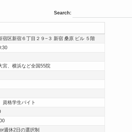
Search:
新宿区新宿６丁目２９−３ 新宿 桑原 ビル ５階
0:30
大宮、横浜など全国55院
、資格学生バイト
0
00
5or週休2日の選択制