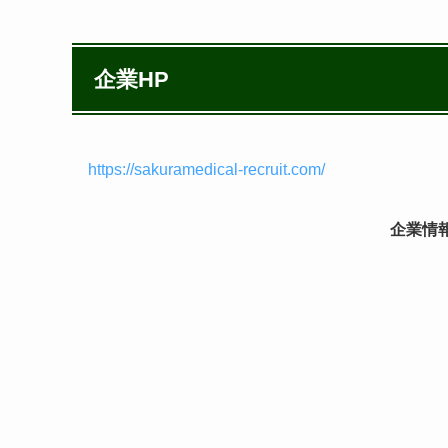
企業HP
https://sakuramedical-recruit.com/
企業情